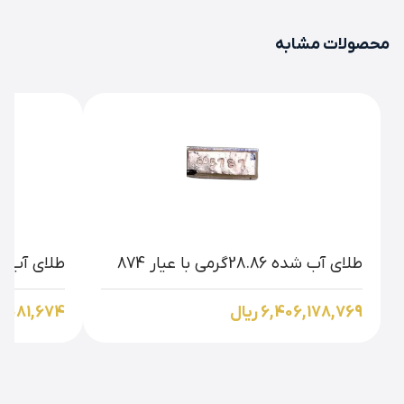
محصولات مشابه
طلای آب شده 28.86گرمی با عیار 874
طلای آب شده 47.210 گرم
6,406,178,769 ریال
,956,081,674