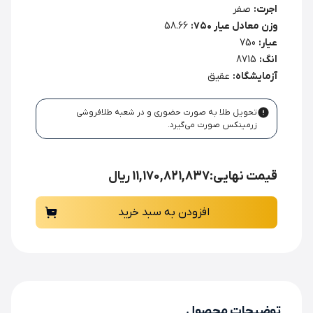
اجرت:
صفر
وزن معادل عیار ۷۵۰:
58.66
عیار:
750
انگ:
8715
آزمایشگاه:
عقیق
تحویل طلا به صورت حضوری و در شعبه طلافروشی
زرمینکس صورت می‌گیرد.
قیمت نهایی:
11,170,821,837 ریال
افزودن به سبد خرید
توضیحات محصول