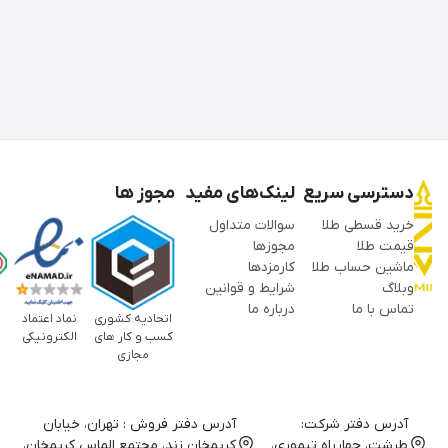
دسترسی سریع
لینک‌های مفید
مجوز ها
خرید قسطی طلا
سوالات متداول
قیمت طلا
مجوزها
ماشین حساب طلا
کارمزدها
وبلاگ
شرایط و قوانین
تماس با ما
درباره ما
اتحادیه کشوری
نماد اعتماد
کسب و کار های
الکترونیکی
مجازی
آدرس دفتر شرکت:
آدرس دفتر فروش : تهران، خیابان
طرشت، چهارراه تیموری،
کریمخان زند، مجتمع الماس کریمخان،